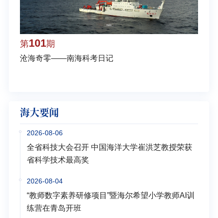
101
1
第
期
第
沧海奇零——南海科考日记
弘扬
学多
海大要闻
2026-08-06
全省科技大会召开 中国海洋大学崔洪芝教授荣获
省科学技术最高奖
2026-08-04
“教师数字素养研修项目”暨海尔希望小学教师AI训
练营在青岛开班