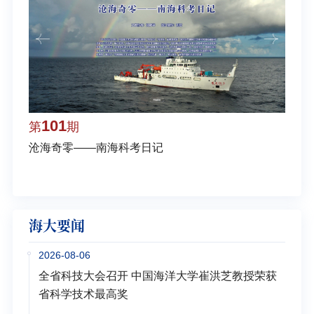
101
1
第
期
第
沧海奇零——南海科考日记
弘扬
学多
海大要闻
2026-08-06
全省科技大会召开 中国海洋大学崔洪芝教授荣获
省科学技术最高奖