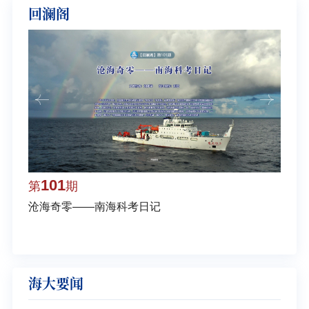
回澜阁
101
1
第
期
第
沧海奇零——南海科考日记
弘扬
学多
海大要闻