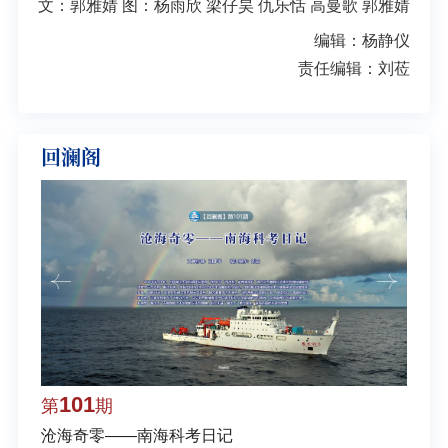
文：郭雅婧 图：杨雨欣 梁仔昊 仇乐恬 高曼歌 郭雅婧
编辑：杨静仪
责任编辑：刘莅
回澜阁
101
1
第
期
第
沧海奇零——南海科考日记
弘扬