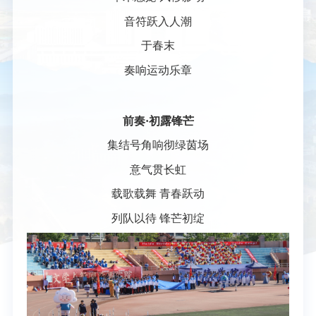
音符跃入人潮
于春末
奏响运动乐章
前奏·初露锋芒
集结号角响彻绿茵场
意气贯长虹
载歌载舞 青春跃动
列队以待 锋芒初绽