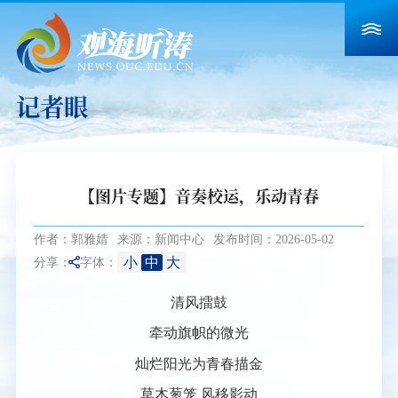
记者眼
【图片专题】音奏校运，乐动青春
作者：郭雅婧
来源：新闻中心
发布时间：2026-05-02
小
中
大
分享：
字体：
清风擂鼓
牵动旗帜的微光
灿烂阳光为青春描金
草木葱笼 风移影动