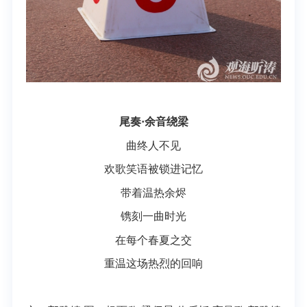
尾奏·余音绕梁
曲终人不见
欢歌笑语被锁进记忆
带着温热余烬
镌刻一曲时光
在每个春夏之交
重温这场热烈的回响