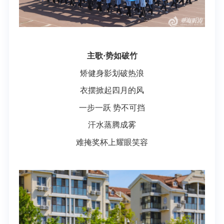
主歌·势如破竹
矫健身影划破热浪
衣摆掀起四月的风
一步一跃 势不可挡
汗水蒸腾成雾
难掩奖杯上耀眼笑容