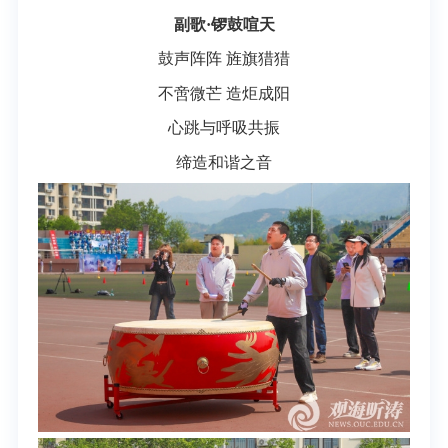
副歌·锣鼓喧天
鼓声阵阵 旌旗猎猎
不啻微芒 造炬成阳
心跳与呼吸共振
缔造和谐之音