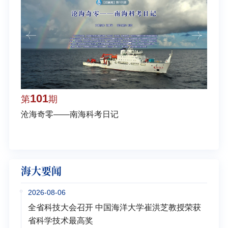
101
1
第
期
第
沧海奇零——南海科考日记
弘扬
学多
海大要闻
2026-08-06
全省科技大会召开 中国海洋大学崔洪芝教授荣获
省科学技术最高奖