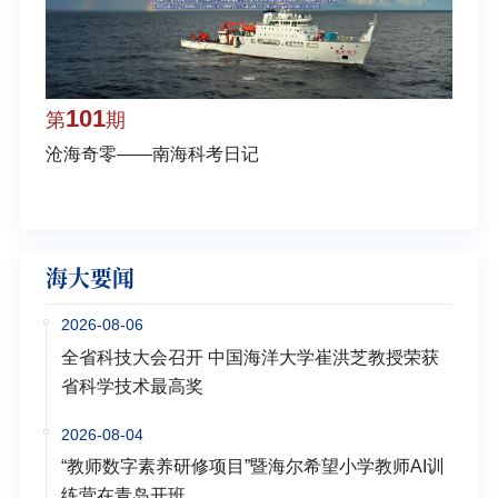
101
1
第
期
第
沧海奇零——南海科考日记
弘扬
学多
海大要闻
2026-08-06
全省科技大会召开 中国海洋大学崔洪芝教授荣获
省科学技术最高奖
2026-08-04
“教师数字素养研修项目”暨海尔希望小学教师AI训
练营在青岛开班