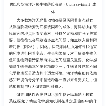
图1.典型海洋污损生物萨氏海鞘（
Ciona savignyi
）成
体
大多数海洋无脊椎动物都要经历附着变态过程，
从浮游阶段转变为底栖或固着的成体。海洋幼虫在环
境适宜的地点附着变态对于种群的定植和扩张至关重
要，但往往也会导致诸多生态问题，如生物入侵和附
着污损（图2A）。因此，探究海洋幼虫如何寻找适宜
的环境进行附着变态、生长和繁殖，对于解决生物入
侵和生物附着污损等海洋生态问题至关重要。化学感
知是生物最基本的感知功能之一，生物通过感知不同
化学物质区分适宜和非适宜环境。海洋幼虫如何依赖
感知环境信号分子来塑造种群一直以来备受关注，但
感知机制与行为研究却相对缺乏。
研究团队以近岸典型污损生物萨氏海鞘为模式，
系统探究了幼虫化学感知机制在其定居偏好中的作