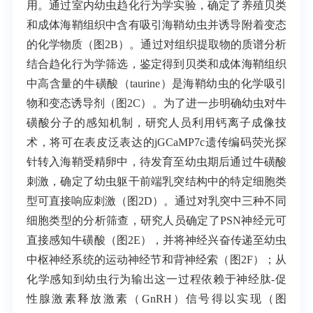
用。通过室内幼虫趋化行为学实验，确定了养殖贝类
和成体海鞘组织中含有吸引海鞘幼虫并诱导附着变态
的化学物质（图2B）。通过对组织提取物的质谱分析
结合趋化行为学筛选，鉴定得到贝类和成体海鞘组织
中高含量的牛磺酸（
taurine
）是海鞘幼虫的化学吸引
物和变态诱导剂（图2C）。为了进一步明确幼虫对牛
磺酸分子的感知机制，研究人员利用钙离子成像技
术，将可在表皮泛表达的
jGCaMP7c
遗传编码荧光探
针转入海鞘受精卵中，待发育至幼虫期后通过牛磺酸
刺激，确定了幼虫躯干前端乳突结构中的特定细胞类
型可直接响应刺激（图2D）。通过对乳突中三种不同
细胞类型的分析筛查，研究人员确定了
PSN
神经元可
直接感知牛磺酸（图2E），并将神经兴奋传递至幼虫
中枢神经系统的运动神经节和背神经索（图2F）；从
化学感知到幼虫行为输出这一过程依赖于神经肽-促
性腺激素释放激素（
GnRH
）信号得以实现（图