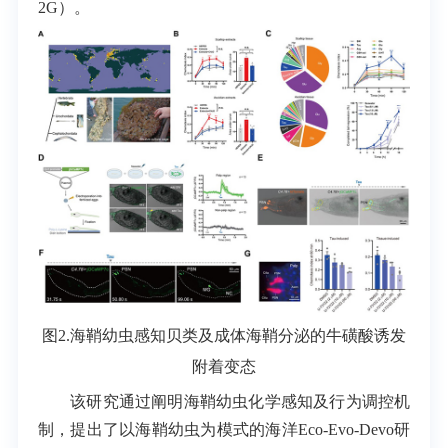
2G）。
图2.海鞘幼虫感知贝类及成体海鞘分泌的牛磺酸诱发
附着变态
该研究通过阐明海鞘幼虫化学感知及行为调控机
制，提出了以海鞘幼虫为模式的海洋
Eco-Evo-Devo
研