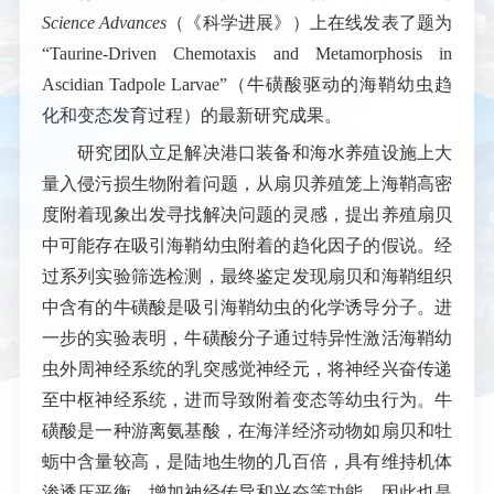
Science Advances
（《科学进展》）上在线发表了题为
“Taurine-Driven Chemotaxis and Metamorphosis in
Ascidian Tadpole Larvae”
（牛磺酸驱动的海鞘幼虫趋
化和变态发育过程）的最新研究成果。
研究团队立足解决港口装备和海水养殖设施上大
量入侵污损生物附着问题，从扇贝养殖笼上海鞘高密
度附着现象出发寻找解决问题的灵感，提出养殖扇贝
中可能存在吸引海鞘幼虫附着的趋化因子的假说。经
过系列实验筛选检测，最终鉴定发现扇贝和海鞘组织
中含有的牛磺酸是吸引海鞘幼虫的化学诱导分子。进
一步的实验表明，牛磺酸分子通过特异性激活海鞘幼
虫外周神经系统的乳突感觉神经元，将神经兴奋传递
至中枢神经系统，进而导致附着变态等幼虫行为。牛
磺酸是一种游离氨基酸，在海洋经济动物如扇贝和牡
蛎中含量较高，是陆地生物的几百倍，具有维持机体
渗透压平衡、增加神经传导和兴奋等功能，因此也是