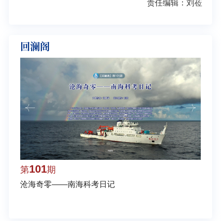
责任编辑：刘莅
回澜阁
101
1
第
期
第
沧海奇零——南海科考日记
弘扬
学多