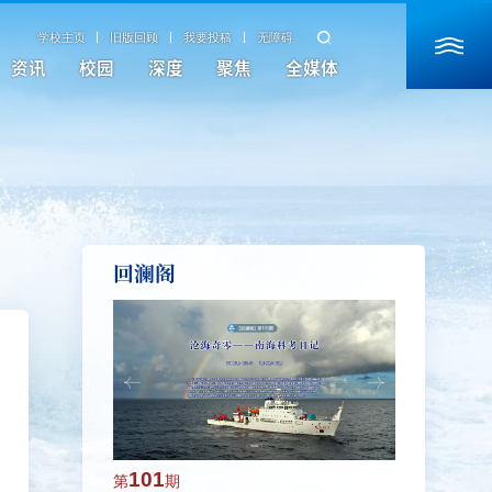
学校主页
旧版回顾
我要投稿
无障碍
资讯
校园
深度
聚焦
全媒体
回澜阁
101
100
第
期
第
期