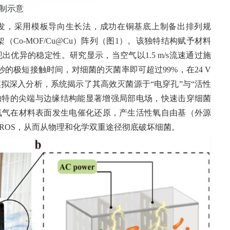
制示意
发，采用模板导向生长法，成功在铜基底上制备出排列规
Co-MOF/Cu@Cu）阵列（图1）。该独特结构赋予材料
优异的稳定性。研究显示，当空气以1.5 m/s流速通过施
03秒的极短接触时间，对细菌的灭菌率即可超过99%，在24 V
与模拟深入分析，系统揭示了其高效灭菌源于“电穿孔”与“活性
料独特的尖端与边缘结构能显著增强局部电场，快速击穿细菌
氧气在材料表面发生电催化还原，产生活性氧自由基（外源
ROS，从而从物理和化学双重途径彻底破坏细菌。