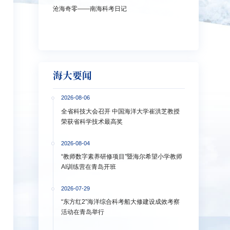
沧海奇零——南海科考日记
弘扬教育家精神
洋大学多措并
海大要闻
2026-08-06
全省科技大会召开 中国海洋大学崔洪芝教授
荣获省科学技术最高奖
2026-08-04
“教师数字素养研修项目”暨海尔希望小学教师
AI训练营在青岛开班
2026-07-29
“东方红2”海洋综合科考船大修建设成效考察
活动在青岛举行