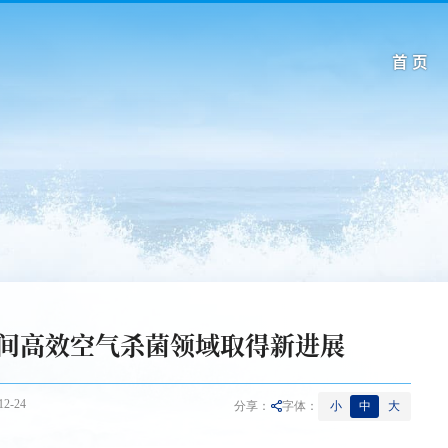
首 页
间高效空气杀菌领域取得新进展
2-24
小
中
大
分享：
字体：