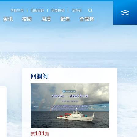
学校主页
旧版回顾
我要投稿
无障碍
资讯
校园
深度
聚焦
全媒体
回澜阁
101
100
第
期
第
期