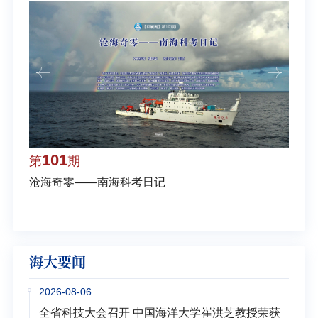
101
1
第
期
第
沧海奇零——南海科考日记
弘扬
学多
海大要闻
2026-08-06
全省科技大会召开 中国海洋大学崔洪芝教授荣获