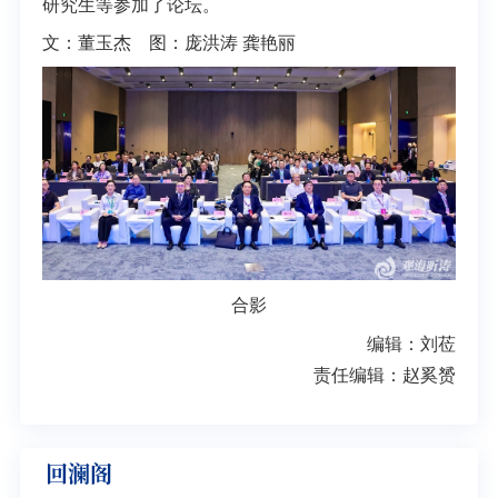
研究生等参加了论坛。
文：董玉杰 图：庞洪涛 龚艳丽
合影
编辑：刘莅
责任编辑：赵奚赟
回澜阁