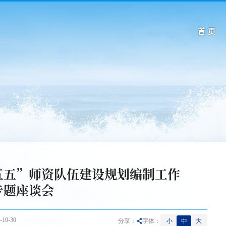
首 页
五五”师资队伍建设规划编制工作
专题座谈会
10-30
小
中
大
分享：
字体：