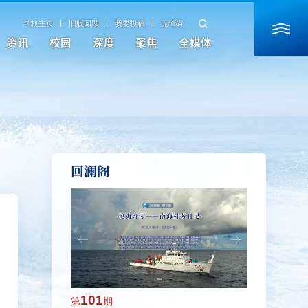
学校主页
旧版回顾
我要投稿
无障碍
资讯
校园
深度
聚焦
全媒体
回澜阁
101
100
第
期
第
期