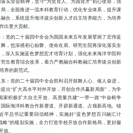
落实全会精神，坚守“为党育人、为国育才”初心使命，强
布局，全面推进一流本科教育行动，优化专业体系，提升课
教融合，系统提升海洋拔尖创新人才自主培养能力，为培养
作出更大贡献。
：党的二十届四中全会为我国未来五年发展擘画了宏伟蓝
鼓舞，也深感初心如磐、使命在肩。研究生院将深化落实全
求，深入实施蓝色梦想宏才培育计划，强化未来海洋学院和
研究生教育综合改革，着力产教融合科教融汇培养拔尖创新
培养的新范式。
东：党的二十届四中全会胜利召开鼓舞人心、催人奋进，
提出“扩大高水平对外开放，开创合作共赢新局面”，为学
国家积极扩大自主开放、高质量共建“一带一路”中奋楫争
造国际海洋科教合作新赛道、开辟新通道、占领新高地。锚
习近平总书记重要回信精神，实施好“蓝色梦想百川融汇计
跃升战略”的规划实施，全力打造学校开放合作新格局，更好服
开放。