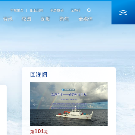
学校主页
旧版回顾
我要投稿
无障碍
资讯
校园
深度
聚焦
全媒体
回澜阁
101
100
第
期
第
期