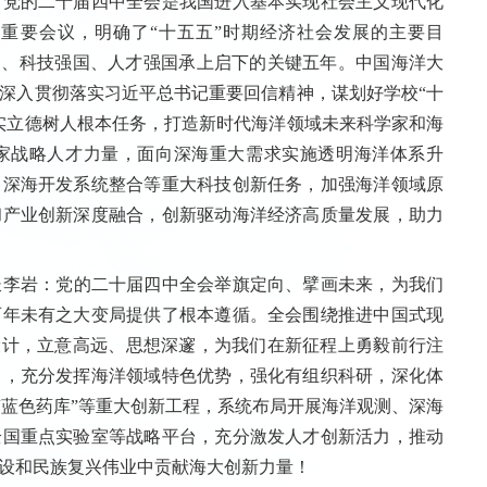
党的二十届四中全会是我国进入基本实现社会主义现代化
重要会议，明确了“十五五”时期经济社会发展的主要目
强国、科技强国、人才强国承上启下的关键五年。中国海洋大
深入贯彻落实习近平总书记重要回信精神，谋划好学校“十
实立德树人根本任务，打造新时代海洋领域未来科学家和海
家战略人才力量，面向深海重大需求实施透明海洋体系升
、深海开发系统整合等重大科技创新任务，加强海洋领域原
和产业创新深度融合，创新驱动海洋经济高质量发展，助力
李岩
：
党的二十届四中全会举旗定向、擘画未来，为我们
百年未有之大变局提供了根本遵循。全会围绕推进中国式现
设计，立意高远、思想深邃，为我们在新征程上勇毅前行注
引，充分发挥海洋领域特色优势，强化有组织科研，深化体
”“蓝色药库”等重大创新工程，系统布局开展海洋观测、深海
全国重点实验室等战略平台，充分激发人才创新活力，推动
设和民族复兴伟业中贡献海大创新力量！