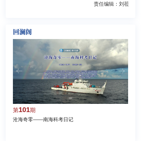
责任编辑：刘莅
回澜阁
101
1
第
期
第
沧海奇零——南海科考日记
弘扬
学多