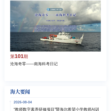
101
1
第
期
第
沧海奇零——南海科考日记
弘扬
学多
海大要闻
2026-08-04
“教师数字素养研修项目”暨海尔希望小学教师AI训