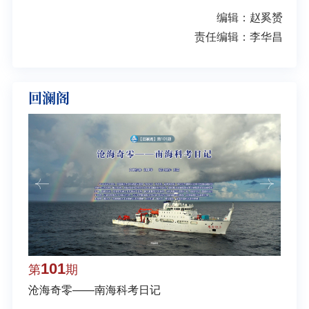
编辑：赵奚赟
责任编辑：李华昌
回澜阁
101
1
第
期
第
沧海奇零——南海科考日记
弘扬
学多