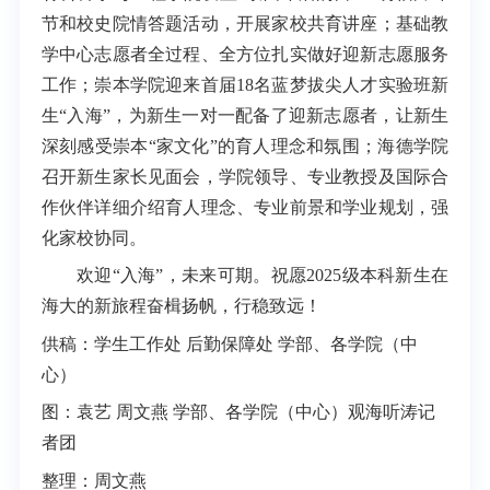
节和校史院情答题活动，开展家校共育讲座；基础教
学中心志愿者全过程、全方位扎实做好迎新志愿服务
工作；崇本学院迎来首届18名蓝梦拔尖人才实验班新
生“入海”，为新生一对一配备了迎新志愿者，让新生
深刻感受崇本“家文化”的育人理念和氛围；海德学院
召开新生家长见面会，学院领导、专业教授及国际合
作伙伴详细介绍育人理念、专业前景和学业规划，强
化家校协同。
欢迎“入海”，未来可期。祝愿2025级本科新生在
海大的新旅程奋楫扬帆，行稳致远！
供稿：学生工作处 后勤保障处 学部、各学院（中
心）
图：袁艺 周文燕 学部、各学院（中心）观海听涛记
者团
整理：周文燕