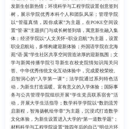
发新生创新热情；环境科学与工程学院设置创意签到
树，展示学院优秀本科个人和团队风采；管理学院
以“管蕴真情，因你成家”为主题，在POKE空间设
置“管·家”主题拱门与成长树签到墙，寓意新生融入集
体；经济学院以“人文关怀+职业启航”为主题，设置
职业启航站，多维构建迎新体验；外国语学院在北海
苑“语·翼”学生社区共享空间营造浓厚的迎新氛围；文
学与新闻传播学院引导新生在校史院情知识闯关问
答、中华优秀传统文化互动体验中，完成爱校荣校、
启智润心的“入学第一课”；法学院通过系列特色活
动，为新生打造温暖、富有意义的入学体验；国际事
务与公共管理学院组织开展“学生党员联系宿舍”活
动，开展大学生活指导；数学科学学院以“数韵流芳
启新程，智海扬帆绘华章”为主题，沉浸式打造数学
文化体验，为新生设置进入大学的“第一道数学题”；
材料科学与工程学院设置“致四年后的自己”明信片环