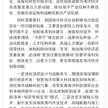
化、高端化转型升级步伐。这些创新成果为海洋经济
高质量发展注入新动能，推动海洋产业结构不断优
化，加速向深远海和战略性新兴产业拓展。
同时需要看到，我国海洋经济在创新驱动方面还
存在一些问题和短板，主要是创新投入持续加大，强
度仍显不足；创新体系初步建立，效能有待提升；科
技成果涌现，“卡脖子”痛点犹存；成果转化率低，产
业化瓶颈多；人才结构失衡，高端人才紧缺；创新环
境需优化，体制机制待突破；等等。推动海洋经济高
质量发展，必须将“更加注重创新驱动”的要求落到实
处，精准发力，以更大力度、更实举措激发海洋经济
创新动能。
一是强化顶层设计与战略牵引，围绕深海深渊探
测与资源开发、智慧海洋等重大科技项目加快布局，
强化海洋战略科技力量，培育发展海洋科技领军企业
和专精特新中小企业；深化体制机制改革，探索“负
面清单+包容审慎监管”模式。二是攻坚关键核心技
术，集中攻关深海探测与作业技术、高端船舶与海工