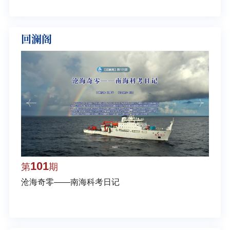
回澜阁
101
1
第
期
第
沧海奇零——南海科考日记
弘扬
学多