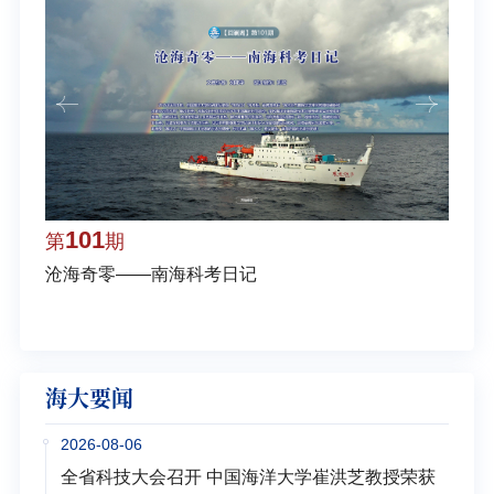
101
1
第
期
第
沧海奇零——南海科考日记
弘扬
学多
海大要闻
2026-08-06
全省科技大会召开 中国海洋大学崔洪芝教授荣获