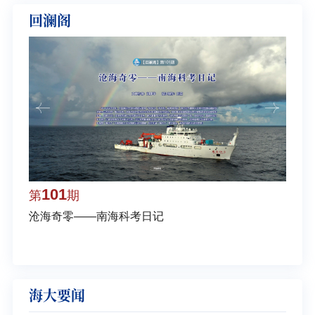
回澜阁
101
1
第
期
第
沧海奇零——南海科考日记
弘扬
学多
海大要闻