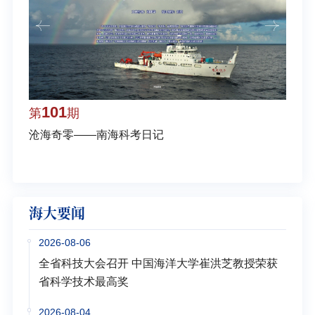
101
1
第
期
第
沧海奇零——南海科考日记
弘扬
学多
海大要闻
2026-08-06
全省科技大会召开 中国海洋大学崔洪芝教授荣获
省科学技术最高奖
2026-08-04