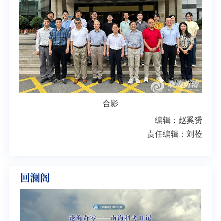
合影
编辑：赵奚赟
责任编辑：刘莅
回澜阁