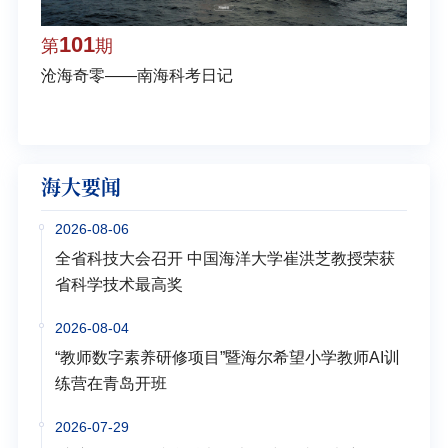
101
1
第
期
第
沧海奇零——南海科考日记
弘扬
学多
海大要闻
2026-08-06
全省科技大会召开 中国海洋大学崔洪芝教授荣获
省科学技术最高奖
2026-08-04
“教师数字素养研修项目”暨海尔希望小学教师AI训
练营在青岛开班
2026-07-29