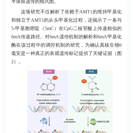
半保留遗传的模式图。
这项研究不仅解析了依赖于
AMT1
的维持甲基化
和独立于
AMT1
的从头甲基化过程，还揭示了一条与
5-甲基胞嘧啶（
5mC
）在
CpG
二核苷酸上传递相似的
6mA
传递路径。对
6mA
遗传机制的解析和
6mA
甲基化
酶在该过程中的调控机制的研究，为确认真核生物
6
毫安
是一种真正的表观遗传标记提供了关键证据（图
2）。