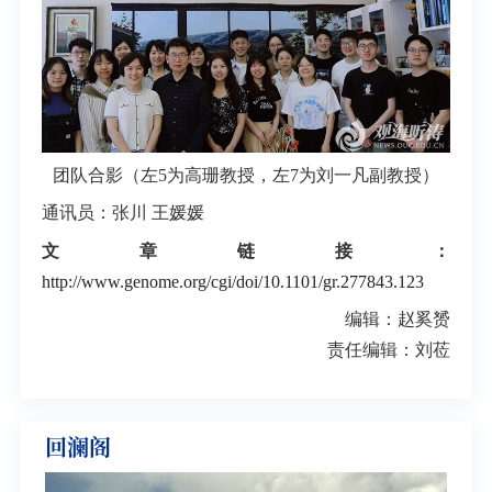
团队合影（左5为高珊教授，左7为刘一凡副教授）
通讯员：张川 王媛媛
文章链接：
http://www.genome.org/cgi/doi/10.1101/gr.277843.123
编辑：赵奚赟
责任编辑：刘莅
回澜阁