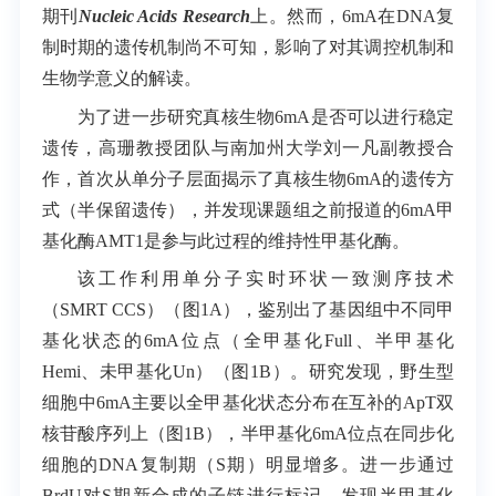
期刊
Nucleic Acids Research
上。然而，
6mA
在
DNA
复
制时期的遗传机制尚不可知，影响了对其调控机制和
生物学意义的解读。
为了进一步研究真核生物
6mA
是否可以进行稳定
遗传，高珊教授团队与南加州大学刘一凡副教授合
作，首次从单分子层面揭示了真核生物
6mA
的遗传方
式（半保留遗传），并发现课题组之前报道的
6mA
甲
基化酶
AMT1
是参与此过程的维持性甲基化酶。
该工作利用单分子实时环状一致测序技术
（
SMRT CCS
）（图1A），鉴别出了基因组中不同甲
基化状态的
6mA
位点（全甲基化
Full
、半甲基化
Hemi
、未甲基化
Un
）（图1B）。研究发现，野生型
细胞中
6mA
主要以全甲基化状态分布在互补的
ApT
双
核苷酸序列上（图1B），半甲基化
6mA
位点在同步化
细胞的
DNA
复制期（S期）明显增多。进一步通过
BrdU
对
S
期新合成的子链进行标记，发现半甲基化