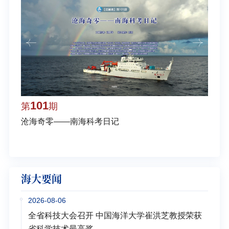
101
1
第
期
第
沧海奇零——南海科考日记
弘扬
学多
海大要闻
2026-08-06
全省科技大会召开 中国海洋大学崔洪芝教授荣获
省科学技术最高奖