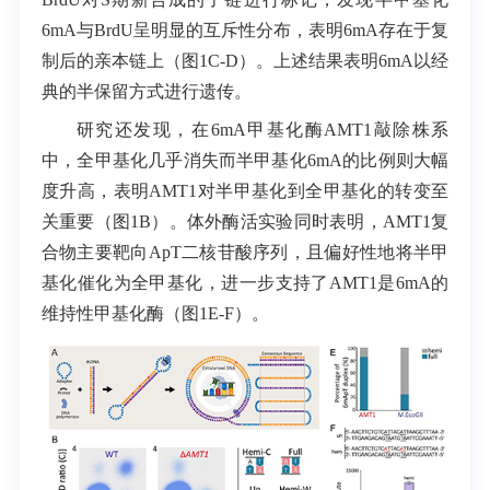
6mA
与
BrdU
呈明显的互斥性分布，表明
6mA
存在于复
制后的亲本链上（图1C-D）。上述结果表明
6mA
以经
典的半保留方式进行遗传。
研究还发现，在
6mA
甲基化酶
AMT1
敲除株系
中，全甲基化几乎消失而半甲基化
6mA
的比例则大幅
度升高，表明
AMT1
对半甲基化到全甲基化的转变至
关重要（图1B）。体外酶活实验同时表明，
AMT1
复
合物主要靶向
ApT
二核苷酸序列，且偏好性地将半甲
基化催化为全甲基化，进一步支持了
AMT1
是
6mA
的
维持性甲基化酶（图1E-F）。