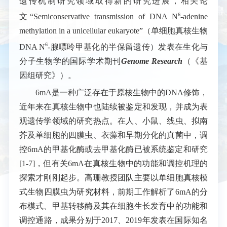
遗传机制研究领域取得新的研究进展，相关论
6
文“
Semiconservative transmission of DNA N
-adenine
methylation in a unicellular eukaryote
”（单细胞真核生物
6
DNA N
-
腺嘌呤甲基化的半保留遗传）发表在生化与
分子生物学的国际学术期刊
Genome Research
（《基
因组研究》）。
6mA
是一种广泛存在于原核生物中的DNA修饰，
近年来在真核生物中也陆续被鉴定和发现，并成为表
观遗传学领域的研究热点。在人、小鼠、线虫、拟南
芥及单细胞的四膜虫、衣藻和早期分化的真菌中，调
控
6mA
的甲基化酶或去甲基化酶已被系统鉴定和研究
[1-7]，但有关
6mA
在真核生物中的功能和调控机理的
探索才刚刚起步。高珊教授团队主要以单细胞真核模
式生物四膜虫为研究材料，前期工作解析了
6mA
的分
布模式、甲基转移酶及其在细胞生长发育中的功能和
调控通路，成果分别于2017、2019年发表在国际知名