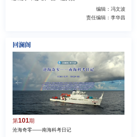
编辑：冯文波
责任编辑：李华昌
回澜阁
101
1
第
期
第
沧海奇零——南海科考日记
弘扬