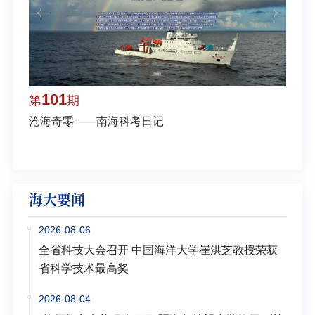
101
1
第
期
第
沧海奇零——南海科考日记
弘扬
学多
海大要闻
2026-08-06
全省科技大会召开 中国海洋大学崔洪芝教授荣获
省科学技术最高奖
2026-08-04