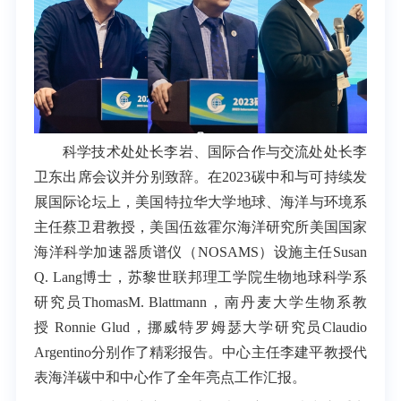
科学技术处处长李岩、国际合作与交流处处长李
卫东出席会议并分别致辞。在2023碳中和与可持续发
展国际论坛上，美国特拉华大学地球、海洋与环境系
主任蔡卫君教授，美国伍兹霍尔海洋研究所美国国家
海洋科学加速器质谱仪（
NOSAMS
）设施主任
Susan
Q. Lang
博士，苏黎世联邦理工学院生物地球科学系
研究员
Thomas
M. Blattmann
，南丹麦大学生物系教
授
Ronnie Glud
，挪威特罗姆瑟大学研究员
Claudio
Argentino
分别作了精彩报告。中心主任李建平教授代
表海洋碳中和中心作了全年亮点工作汇报。