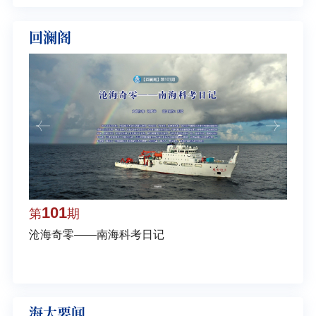
回澜阁
101
1
第
期
第
沧海奇零——南海科考日记
弘扬
学多
海大要闻