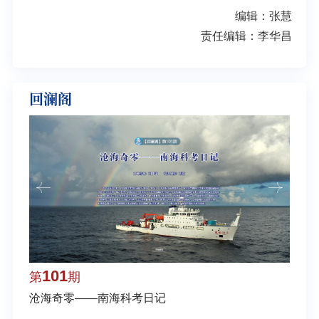
编辑：张慧
责任编辑：李华昌
回澜阁
101
1
第
期
第
沧海奇零——南海科考日记
弘扬
学多