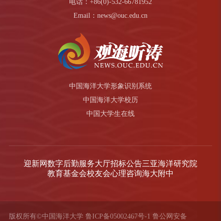
电话：+86(0)-532-66781952
Email：news@ouc.edu.cn
中国海洋大学形象识别系统
中国海洋大学校历
中国大学生在线
迎新网
数字后勤服务大厅
招标公告
三亚海洋研究院
教育基金会
校友会
心理咨询
海大附中
版权所有©中国海洋大学
鲁ICP备05002467号-1
鲁公网安备