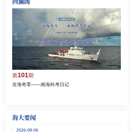
回澜阁
101
1
第
期
第
沧海奇零——南海科考日记
弘扬
学多
海大要闻
2026-08-06