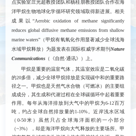
点实验室庄光超教授团队和杨桂朋教授团队合作在海
洋甲烷生物地球化学循环研究领域取得新进展。相关
成果以“
Aerobic oxidation of methane significantly
reduces global diffusive methane emissions from shallow
marine waters
”（甲烷有氧氧化作用显著减少全球浅海
水域甲烷释放）为题发表在国际权威学术期刊
Nature
Communications
（《自然·通讯》）上。
甲烷是重要的温室气体，其温室效应是二氧化碳
的20多倍，减少全球甲烷排放是实现碳中和的重要路
径之一。甲烷也是天然气水合物（可燃冰）的主要组
成成分，其生成和代谢过程在全球碳循环中起着重要
作用。每年从海洋排放到大气中的甲烷为6-12百万
吨，约占全球自然排放量的1-10%。近岸浅水区域
（0-50米）虽然只占全球海洋面积的一小部分
（
~
3%），却是海洋甲烷向大气释放的主要场所。甲