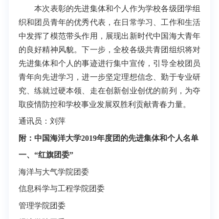
本次表彰的先进集体和个人作为学校各级团学组
织和团员青年的优秀代表，在日常学习、工作和生活
中发挥了模范带头作用，展现出新时代中国海大青年
的良好精神风貌。下一步，全校各级共青团组织将对
先进集体和个人的事迹进行集中宣传，引导全校团员
青年向先进学习，进一步坚定理想信念、勤于专业研
究、练就过硬本领、走在创新创业创优的前列，为夺
取疫情防控和学校事业发展双胜利贡献青春力量。
通讯员：刘萍
附：中国海洋大学2019年度团的先进集体和个人名单
一、“红旗团委”
海洋与大气学院团委
信息科学与工程学院团委
管理学院团委