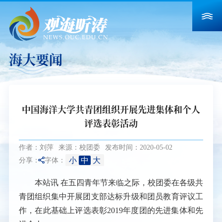
海大要闻
中国海洋大学共青团组织开展先进集体和个人
评选表彰活动
作者：刘萍
来源：校团委
发布时间：2020-05-02
小
中
大
分享：
字体：
本站讯
在五四青年节来临之际，校团委在各级共
青团组织集中开展团支部达标升级和团员教育评议工
作，在此基础上评选表彰2019年度团的先进集体和先