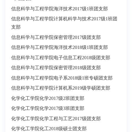
信息科学与工程学院海洋技术2017级1班团支部
信息科学与工程学院计算机科学与技术2017级1班团
支部
信息科学与工程学院保密管理2017级团支部
信息科学与工程学院海洋技术2018级1班团支部
信息科学与工程学院电子信息工程2018级团支部
信息科学与工程学院保密管理2018级团支部
信息科学与工程学院电子系2018级1班专硕团支部
信息科学与工程学院计算机系2019级学硕团支部
化学化工学院化学2017级2班团支部
化学化工学院化学2017级3班团支部
化学化工学院化学工程与工艺2017级团支部
化学化工学院化工2018级硕士团支部