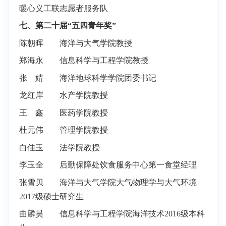
暖心义工联志愿者服务队
七、第二十届“五四青年奖”
陈朝晖 海洋与大气学院教授
郑海永 信息科学与工程学院教授
张 婧 海洋地球科学学院团委书记
龙红岸 水产学院教授
王 鑫 医药学院教授
杜元伟 管理学院教授
白佳玉 法学院教授
李玉全 后勤保障处饮食服务中心第一食堂经理
张雪贝 海洋与大气学院大气物理学与大气环境
2017级硕士研究生
曲麟昊 信息科学与工程学院海洋技术2016级本科