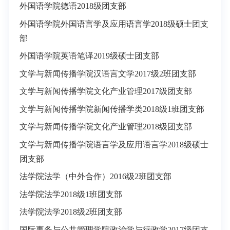
外国语学院德语2018级团支部
外国语学院外国语言学及应用语言学2018级硕士团支
部
外国语学院英语笔译2019级硕士团支部
文学与新闻传播学院汉语言文学2017级2班团支部
文学与新闻传播学院文化产业管理2017级团支部
文学与新闻传播学院新闻传播学类2018级1班团支部
文学与新闻传播学院文化产业管理2018级团支部
文学与新闻传播学院语言学及应用语言学2018级硕士
团支部
法学院法学（中外合作）2016级2班团支部
法学院法学2018级1班团支部
法学院法学2018级2班团支部
国际事务与公共管理学院政治学与行政学2017级团支