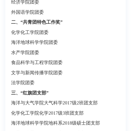
经济学院团委
外国语学院团委
二、“共青团特色工作奖”
化学化工学院团委
海洋地球科学学院团委
水产学院团委
食品科学与工程学院团委
文学与新闻传播学院团委
法学院团委
三、“红旗团支部”
海洋与大气学院大气科学2017级2班团支部
化学化工学院化学2017级3班团支部
海洋地球科学学院地科系2018级硕士团支部