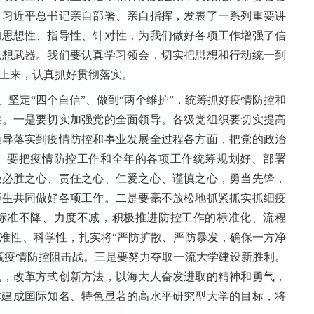
，习近平总书记亲自部署、亲自指挥，发表了一系列重要讲
的思想性、指导性、针对性，为我们做好各项工作增强了信
思想武器。我们要认真学习领会，切实把思想和行动统一到
上来，认真抓好贯彻落实。
坚定“四个自信”、做到“两个维护”，统筹抓好疫情防控和
胜。一是要切实加强党的全面领导。各级党组织要切实提高
领导落实到疫情防控和事业发展全过程各方面，把党的政治
。要把疫情防控工作和全年的各项工作统筹规划好、部署
强必胜之心、责任之心、仁爱之心、谨慎之心，勇当先锋，
师生共同做好各项工作。二是要毫不放松地抓紧抓实抓细疫
标准不降、力度不减，积极推进防控工作的标准化、流程
准性、科学性，扎实将“严防扩散、严防暴发，确保一方净
赢疫情防控阻击战。三是要努力夺取一流大学建设新胜利。
机，改革方式创新方法，以海大人奋发进取的精神和勇气，
基本建成国际知名、特色显著的高水平研究型大学的目标，将