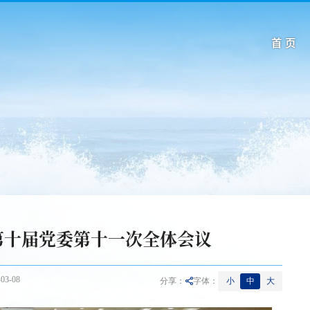
首 页
第十届党委第十一次全体会议
3-08
小
中
大
分享：
字体：