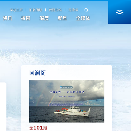
学校主页
旧版回顾
我要投稿
无障碍
资讯
校园
深度
聚焦
全媒体
回澜阁
101
100
第
期
第
期