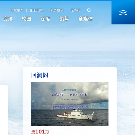
学校主页
旧版回顾
我要投稿
无障碍
资讯
校园
深度
聚焦
全媒体
回澜阁
101
100
第
期
第
期