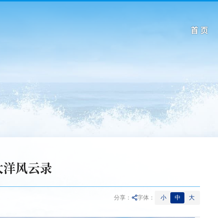
首 页
大洋风云录
小
中
大
分享：
字体：