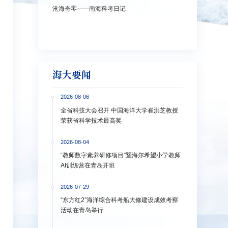
沧海奇零——南海科考日记
弘扬教育家精神
洋大学多措并
海大要闻
2026-08-06
全省科技大会召开 中国海洋大学崔洪芝教授
荣获省科学技术最高奖
2026-08-04
“教师数字素养研修项目”暨海尔希望小学教师
AI训练营在青岛开班
2026-07-29
“东方红2”海洋综合科考船大修建设成效考察
活动在青岛举行