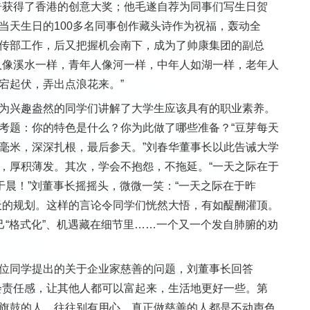
广告获得了香港的创意大奖；他毛遂自荐为同事们写生日贺
当天生日的100多名同事创作藏头诗作为祝福，轰动全
传部工作，后又把握机会南下，成为了帅康集团的副总
人像溪水一样，青年人像河一样，中年人如湖一样，老年人
宕起伏，弄出点浪花来。”
为兴趣盎然的同学们讲解了大学生应该具有的职业素养。
考题：你的特色是什么？你为此做了哪些准备？“豆芽每天
毫米，深深扎根，最后参天。”刘春华董事长以此告诫大学
，厚积薄发。其次，学会不抱怨，不拖延。“一天之际在于
于晨！”刘董事长摇摇头，微微一笑：“一天之际在于昨
天的规划。这样的言论令同学们恍然大悟，有如醍醐灌顶。
己“格式化”、机遇藏在细节里……一个又一个发自肺腑的劝
位同学提出的关于企业家慈善的问题，刘董事长回答
会责任感，让其他人都可以富起来，生活地更好一些。第
旗鼓的人，往往别有用心。真正做慈善的人都是不动声色