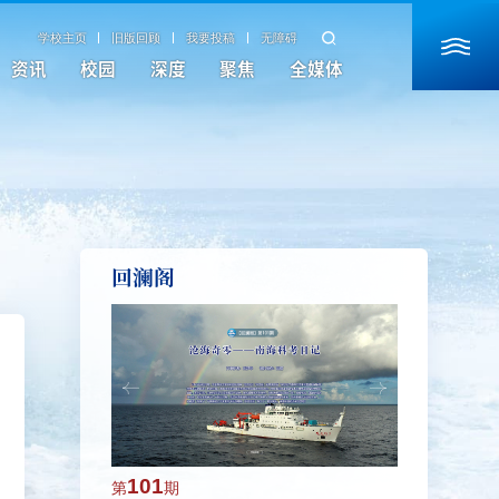
学校主页
旧版回顾
我要投稿
无障碍
资讯
校园
深度
聚焦
全媒体
回澜阁
101
100
第
期
第
期