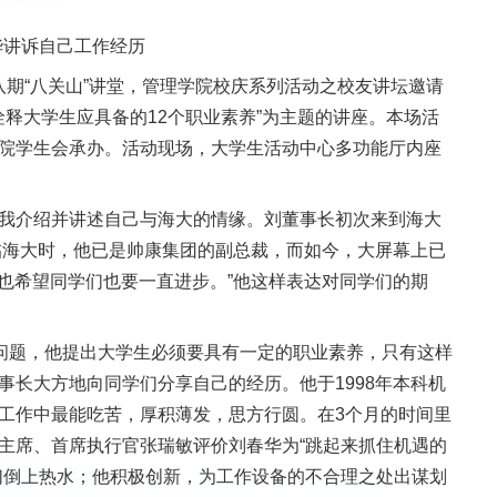
华讲诉自己工作经历
八期“八关山”讲堂，管理学院校庆系列活动之校友讲坛邀请
诠释大学生应具备的12个职业素养”为主题的讲座。本场活
院学生会承办。活动现场，大学生活动中心多功能厅内座
我介绍并讲述自己与海大的情缘。刘董事长初次来到海大
再临海大时，他已是帅康集团的副总裁，而如今，大屏幕上已
我也希望同学们也要一直进步。”他这样表达对同学们的期
问题，他提出大学生必须要具有一定的职业素养，只有这样
事长大方地向同学们分享自己的经历。他于1998年本科机
工作中最能吃苦，厚积薄发，思方行圆。在3个月的时间里
主席、首席执行官张瑞敏评价刘春华为“跳起来抓住机遇的
们倒上热水；他积极创新，为工作设备的不合理之处出谋划