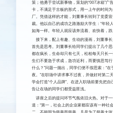
策；他勇于尝试新事物，策划的“007冰箱”
卡，不满足于古板的形式，用一上午的时间为
厂。凭借这样的才能，刘董事长转到了党委宣
裁。他以自己的成功之路激励大学生：“年轻
如海一样。年轻人就应该奔流着、欢快着，跌
接下来，配上有趣、生动的漫画，刘董事长
首先是思考。刘董事长给同学们提出了几个思
都在疯长，生命却只有七天，松柏每天只长一
生们不要急于求成，急功近利，而要慎思笃行
什么？”问题一抛出，同学们便不假思索：“在
夜。”在职场中讲求事不过夜，并做好对第二
学会打造“个人品牌”、在进入职场前要先把自
告让在场的同学们都受益匪浅。
讲座之后的提问环节气氛依旧火热。对于一
道：“第一，社会上的企业家都应该有一种社
二，不能因为慈善而慈善。凡是为了慈善大张