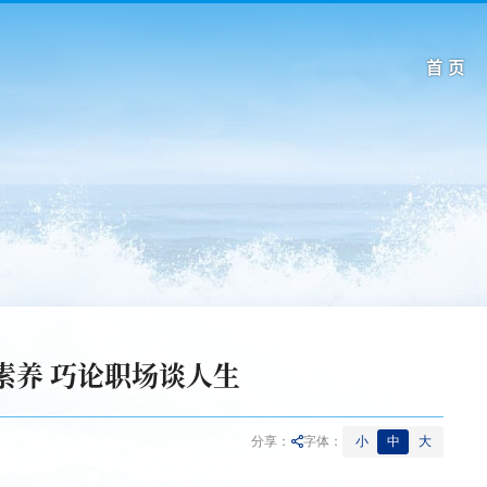
首 页
素养 巧论职场谈人生
小
中
大
分享：
字体：