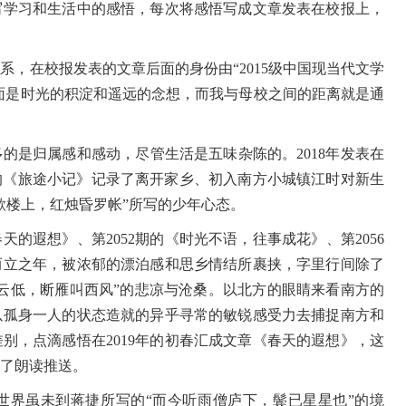
写学习和生活中的感悟，每次将感悟写成文章发表在校报上，
在校报发表的文章后面的身份由“2015级中国现当代文学
后面是时光的积淀和遥远的念想，而我与母校之间的距离就是通
是归属感和感动，尽管生活是五味杂陈的。2018年发表在
1期的《旅途小记》记录了离开家乡、初入南方小城镇江时对新生
歌楼上，红烛昏罗帐”所写的少年心态。
天的遐想》、第2052期的《时光不语，往事成花》、第2056
而立之年，被浓郁的漂泊感和思乡情结所裹挟，字里行间除了
云低，断雁叫西风”的悲凉与沧桑。以北方的眼睛来看南方的
以孤身一人的状态造就的异乎寻常的敏锐感受力去捕捉南方和
别，点滴感悟在2019年的初春汇成文章《春天的遐想》，这
了朗读推送。
世界虽未到蒋捷所写的“而今听雨僧庐下，鬓已星星也”的境