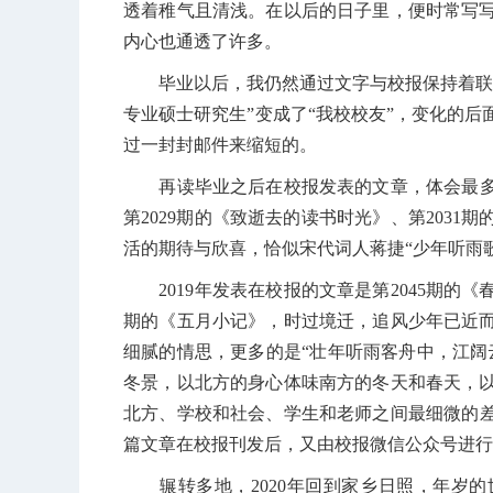
透着稚气且清浅。在以后的日子里，便时常写
内心也通透了许多。
毕业以后，我仍然通过文字与校报保持着联系，
专业硕士研究生”变成了“我校校友”，变化的
过一封封邮件来缩短的。
再读毕业之后在校报发表的文章，体会最多的
第2029期的《致逝去的读书时光》、第203
活的期待与欣喜，恰似宋代词人蒋捷“少年听雨
2019年发表在校报的文章是第2045期的《春
期的《五月小记》，时过境迁，追风少年已近
细腻的情思，更多的是“壮年听雨客舟中，江阔
冬景，以北方的身心体味南方的冬天和春天，
北方、学校和社会、学生和老师之间最细微的差
篇文章在校报刊发后，又由校报微信公众号进行
辗转多地，2020年回到家乡日照，年岁的