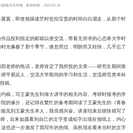
中国海洋大学报
发布时间：2023-03-16
翼翼，即使烦躁迷茫时也怕宝贵的时间白白溜走，从那个时
作品投到指定的邮箱以便交流，带着无所求的心态将大学时
的时光像极了那个季节，倏忽而过，明朗而又轻快，几乎忘了
部老师的电话，老师肯定了我所投的文章——研究生期间第
老师平易近人，交流大学期间的学习和生活，交流师范类本科
投稿。
约稿，写王蒙先生到海大讲学的相关内容。考研时报考的学
学院的缘分，还记得在繁忙的备考期间读了王蒙先生的《青春
后能见到王蒙先生本人，我倍感兴奋。讲座结束后很快就写了
老师，后来如愿看到自己的文字变成铅字出现在报纸上，内心
，这也进一步激发了我写作的热情。虽然现在看来当时的文字