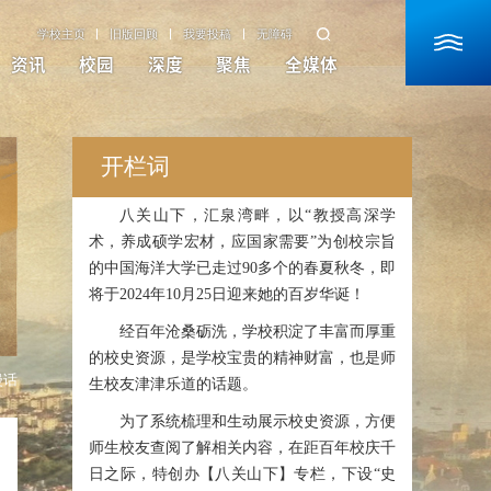
学校主页
旧版回顾
我要投稿
无障碍
资讯
校园
深度
聚焦
全媒体
开栏词
八关山下，汇泉湾畔，以“教授高深学
术，养成硕学宏材，应国家需要”为创校宗旨
的中国海洋大学已走过90多个的春夏秋冬，即
将于2024年10月25日迎来她的百岁华诞！
经百年沧桑砺洗，学校积淀了丰富而厚重
的校史资源，是学校宝贵的精神财富，也是师
漫话
生校友津津乐道的话题。
为了系统梳理和生动展示校史资源，方便
师生校友查阅了解相关内容，在距百年校庆千
日之际，特创办【八关山下】专栏，下设“史