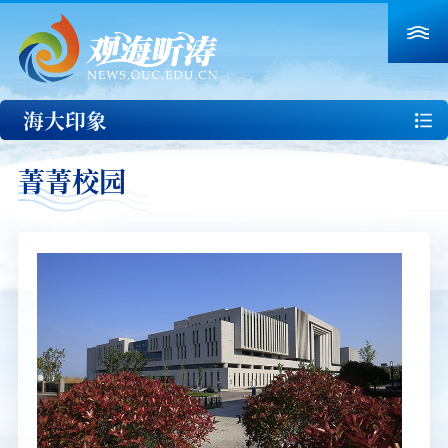
海大印象
菁菁校园