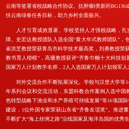
云南等签署省校战略合作协议。抗肿瘤Ⅰ类新药BG1
扶云南绿春任务目标，助力乡村全面振兴。
人才引育成效显著。学校坚持人才强校战略，扎实
障。史宏达教授团队入选全国“黄大年式教师团队”，
崔洪芝教授荣获青岛市科学技术最高奖，刘勇教授荣获
教书育人楷模”，高珊教授获评“齐鲁巾帼十大科技创
国家万人计划教学名师，2人入选国家万人计划领军人
对外交流合作不断拓展深化。学校与汉堡大学等1
年系列会议和交流活动，东盟科教合作案例入选中国教
色转型战略下渔业和水产养殖可持续发展”等16项国际
建设，1位外国专家荣获山东省“齐鲁友谊奖”。推进
不断扩大“海上丝绸之路”沿线国家及海洋岛国的优秀