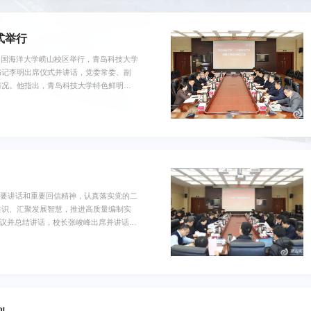
式举行
中国海洋大学崂山校区举行，青岛科技大学
书记李明出席仪式并讲话，党委常委、副
情况。他指出，青岛科技大学特色鲜明、
、科技成果转化等方面取得显著成效、呈
广阔,希望两校深入学习贯彻习近平总书
家和地方经济社会发展规划,围...
重要讲话和重要回信精神，认真落实党的二
共识、汇聚发展智慧，推进高质量编制实
会议并总结讲话，校长张峻峰出席并讲话，
时期是我国基本实现社会主义现代化夯实基
师生重要回信精神，加快建设特色显著的
学校发展的重要意义...