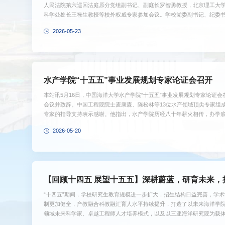
人民法院第六巡回法庭原分党组副书记、副庭长罗智勇教授，北京理工大
科学处处长王禄生教授等校外权威专家参加会议。学校党委副书记、纪委
给予学校和法学院的指导与支持表示感谢。他指出，“十五五”是学校加快推进“
2026-05-23
关键时期，也是法学院迈向更高水平、实现内涵跃升的重要阶段。“十四五
事业取得显著进步，成绩值得充分肯定。希望法学院以此次论证会为契机，认
水产学院“十五五”事业发展规划专家论证会召开
本站讯5月16日，中国海洋大学水产学院“十五五”事业发展规划专家论证
会议并致辞。中国工程院院士麦康森、陈松林等13位水产领域顶尖专家组
专家的指导支持表示感谢。他指出，水产学院历经八十年薪火相传，办学
学的中流砥柱，为学校发展和我国水产事业进步作出了重要贡献。他强调，
2026-05-20
合性海洋大学的决胜时期，是水产学科聚力乘势而上、不断提升内涵、实
全重大需求和乡村振兴战略、面向经济主战场，进一步拓展水产学科中国特色
【回顾十四五 展望十五五】深耕蔚蓝，研育未来，
“十四五”期间，学校研究生教育规模进一步扩大，招生结构日益完善，学
制更加健全，产教融合科教融汇育人水平持续提升，打造了以未来海洋学
领域未来科学家、卓越工程师人才培养模式，以及以三亚海洋研究院为载
引领模式，推动了研究生教育高质量发展，海洋领域高层次人才自主培养能