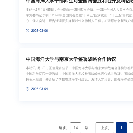
中国海洋大学干部师生对全国两会胜利召开反响热
本站讯3月4日和5日，全国政协十四届四次会议、十四届全国人大四次会
学党委书记李明：2026年全国两会是在“十四五”圆满收官、“十五五”
心、催人奋进。报告强调要实施新时代立德树人工程，加强原始创新和关
感使命光荣、责任重大。2026年是中国海洋大学推动“十五五”建设开局
2026-03-06
体师生重要回信和视...
中国海洋大学与南京大学签署战略合作协议
本站讯3月3日，正值元宵佳节，中国海洋大学与南京大学战略合作协议签
中国科学院院士谈哲敏，中国海洋大学校长张峻峰出席仪式并致辞。张峻
持表示感谢，并介绍了学校在涉海学科建设、海洋人才培养、服务海洋强
大学历史悠久、声誉卓著，始终处于中国高等教育的第一方阵，特别是近
2026-03-04
程中迈出稳健步伐、取得丰硕成果。海大与南大在校园文化方面有着诚朴
广阔合作空间，期待两校在学科建设、基础研究、人才队伍建设、学生培养等
14
上页
1
每页
条