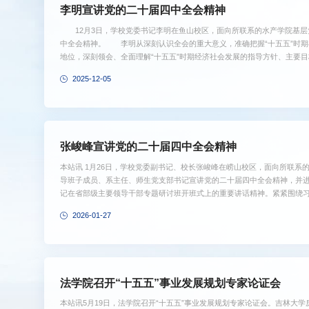
李明宣讲党的二十届四中全会精神
12月3日，学校党委书记李明在鱼山校区，面向所联系的水产学院基层
中全会精神。 李明从深刻认识全会的重大意义，准确把握“十五五”时
地位，深刻领会、全面理解“十五五”时期经济社会发展的指导方针、主要
的全面领导、凝聚起推进中国式现代化的磅礴力量等方面，对党的二十届四
2025-12-05
五”时期高等教育发展、海洋经济高质量发展取得的重大成就和《中共中央
年规划的建议》提出的一体推进教育科技人才发展、加强海洋开发利用保护、
张峻峰宣讲党的二十届四中全会精神
本站讯 1月26日，学校党委副书记、校长张峻峰在崂山校区，面向所联系
导班子成员、系主任、师生党支部书记宣讲党的二十届四中全会精神，并
记在省部级主要领导干部专题研讨班开班式上的重要讲话精神。紧紧围绕
重要讲话和全会《建议》，阐明了党的二十届四中全会的重大意义，分析了
2026-01-27
进程中的重要地位，阐释了“十五五”时期经济社会发展的指导方针、主要
会关于教育强国、海洋强国建设的新部署新要求，结合学校“十四五”发展成就和
法学院召开“十五五”事业发展规划专家论证会
本站讯5月19日，法学院召开“十五五”事业发展规划专家论证会。吉林大