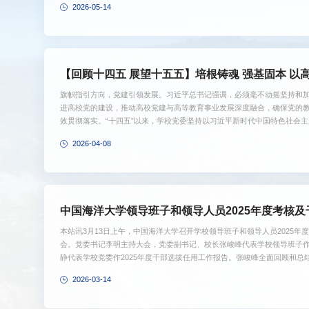
2026-05-14
流海洋高层次人才培养高地奠定坚实的基础。中国海洋大学召开2025年研
升研究生教育核心支撑力围绕学位授予点、研究生和导师等研究生教育的基础
【回顾十四五 展望十五五
旗帜指引方向，党建引领发展。习近平总书记强调，必须毫不动摇坚持和
进高校党的建设，推动高校党建与高等教育事业发展深度融合，确保党的
效贯彻落实。“十四五”以来，学校党委坚持以习近平新时代中国特色社会
总要求和新时代党的组织路线，坚持和加强党对学校的全面领导，深入实
2026-04-08
海大工程，系统开展党建和思想政治工作“十项行动”，全面提高学校党建
力、思想引领力、群众组织力、社会号召力有力提升，为学校一流大学建设汇
中国海洋大学领导班子和领导人员2025年度考核及
议”大会召开
本站讯3月13日上午，中国海洋大学召开学校领导班子和领导人员2025年
会。党委书记李明主持大会，党委副书记、校长张峻峰代表学校领导班子作2
静代表学校党委作2025年度干部选拔任用工作报告。张峻峰全面回顾和总结
展、新突破、新成效。他指出，2025年学校坚持以习近平新时代中国特色
2026-03-14
立”、坚决做到“两个维护”，全面贯彻落实习近平总书记重要回信和重要讲
属性、战略属性，奋力推进实施新时代党建领航工程，以高质量党建引领推动