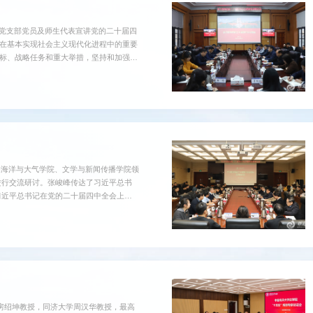
党支部党员及师生代表宣讲党的二十届四
期在基本实现社会主义现代化进程中的重要
目标、战略任务和重大举措，坚持和加强党
中全会精神作了系统宣讲。结合“十四
关于制定国民经济和社会发展第十五个五
办好人民满意的教育等...
的海洋与大气学院、文学与新闻传播学院领
进行交流研讨。张峻峰传达了习近平总书
习近平总书记在党的二十届四中全会上的
“十五五”时期在基本实现社会主义现代化
目标、战略任务和重大举措，系统解读了全
“十五五”规划建设...
学房绍坤教授，同济大学周汉华教授，最高