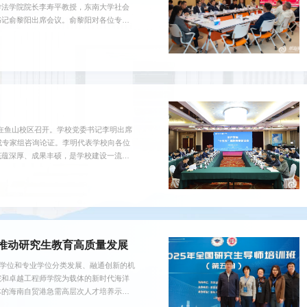
学法学院院长李寿平教授，东南大学社会
书记俞黎阳出席会议。俞黎阳对各位专家
双一流”建设、落实“5135”发展战略的
”期间，法学院抢抓机遇、真抓实干，各项
真吸纳专家意见，...
会在鱼山校区召开。学校党委书记李明出席
成专家组咨询论证。李明代表学校向各位
底蕴深厚、成果丰硕，是学校建设一流大
“十五五”时期是是学校建成世界一流的综
现顶尖引领的重要机遇期。要面向粮食安
高质量发展路径，建成全球...
推动研究生教育高质量发展
术学位和专业学位分类发展、融通创新的机
院和卓越工程师学院为载体的新时代海洋
体的海南自贸港急需高层次人才培养示范
力显著增强，为“十五五”时期建设全球一