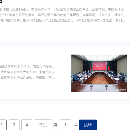
烈
议相继在北京胜利召开。中国海洋大学干部师生热切关注全国两会，反响热烈。中国海洋大
开局起步的关键节点召开的盛会。李强总理所作的政府工作报告，旗帜鲜明、求真务实，鼓舞人
键核心技术攻关，推动科技创新和产业创新深度融合，一体推进教育科技人才发展，我们深
起步、加快建设特色显著的世界一流大学的重要一年。学校将全面贯彻落实习近平总书记给全
约仪式在南京大学举行。南京大学校长、
峰代表学校对南京大学长期以来给予的支
国战略等方面的工作成效。他指出，南京
年来，在建设中国特色世界一流大学的征
、扎实的共同点，有着深厚的合作渊源与
领域拓展深度合作，共同服务国家战...
2
3
4
下页
跳转
第
/4