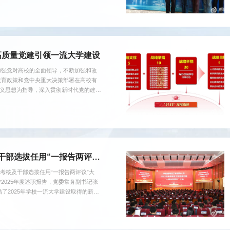
究生教育工作会议一、夯实基础要素，提
核心要素持续发力，不断提...
】培根铸魂 强基固本 以高质量党建引领一流大学建设
加强党对高校的全面领导，不断加强和改
教育政策和党中央重大决策部署在高校有
主义思想为指导，深入贯彻新时代党的建设
施以新时代党建领航工程为统领的新时代
和思想政治工作水平，党组织的政治领导
聚起强大力量，提供了坚强保...
干部选拔任用“一报告两评
度考核及干部选拔任用“一报告两评议”大
025年度述职报告，党委常务副书记张
了2025年学校一流大学建设取得的新进
社会主义思想为指导，坚定拥护“两个确
话精神，牢牢把握教育的政治属性、人民
事业高质量发展取得新突破；...