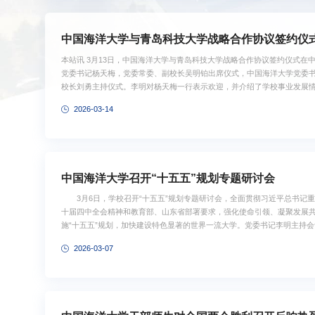
中国海洋大学与青岛科技大学战略合作协议签约仪
本站讯 3月13日，中国海洋大学与青岛科技大学战略合作协议签约仪式在
党委书记杨天梅，党委常委、副校长吴明铂出席仪式，中国海洋大学党委
校长刘勇主持仪式。李明对杨天梅一行表示欢迎，并介绍了学校事业发展
底蕴深厚，为经济社会发展作出了重要贡献，特别是近年来，在学科建设
2026-03-14
现蓬勃发展态势。他表示，两校同城为伴、交流密切，合作基础坚实、空间
记重要讲话和重要指示批示精神,认真落实四中全会部署,紧扣“十五五”时期国
中国海洋大学召开“十五五”规划专题研讨会
3月6日，学校召开“十五五”规划专题研讨会，全面贯彻习近平总书记
十届四中全会精神和教育部、山东省部署要求，强化使命引领、凝聚发展
施“十五五”规划，加快建设特色显著的世界一流大学。党委书记李明主持
学校领导班子成员、党委常委、校长助理出席会议。李明指出，“十五五”
2026-03-07
础、全面发力的关键时期，是学校深入贯彻落实习近平总书记给学校全体
世界一流大学攻坚突破、全面跃升的重要阶段。我们要深刻认识“十五五”对于