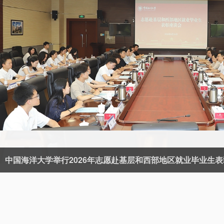
中国海洋大学举行2026年志愿赴基层和西部地区就业毕业生
学校召开专题会议学习贯彻《教育发展“十五五”规划》
第五届全球视野中的教育政策国际研讨会举办
中国海洋大学2026届研究生毕业典礼暨学位授予仪式举行
习近平总书记在庆祝中国共产党成立105周年大会上的重要讲话在
“凝心铸魂跟党走 青春奋进新征程”青年师生座谈会举行