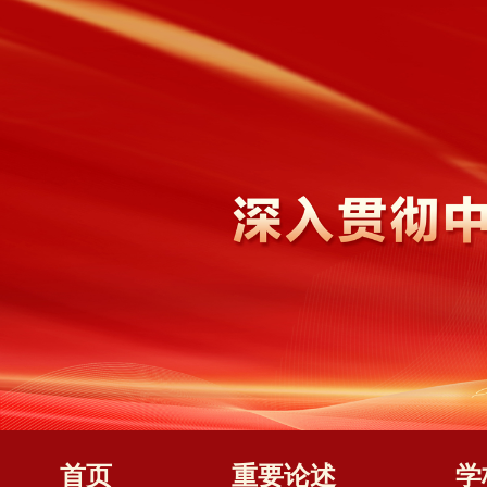
首页
重要论述
学