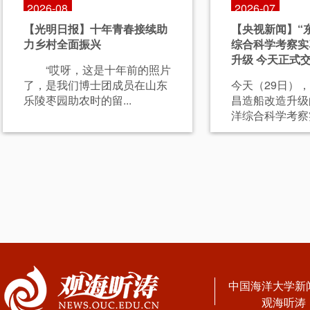
2026-08
2026-07
【光明日报】十年青春接续助
【央视新闻】“
力乡村全面振兴
综合科学考察实
升级 今天正式
“哎呀，这是十年前的照片
了，是我们博士团成员在山东
今天（29日）
乐陵枣园助农时的留...
昌造船改造升级的
洋综合科学考察实
中国海洋大学新
观海听涛