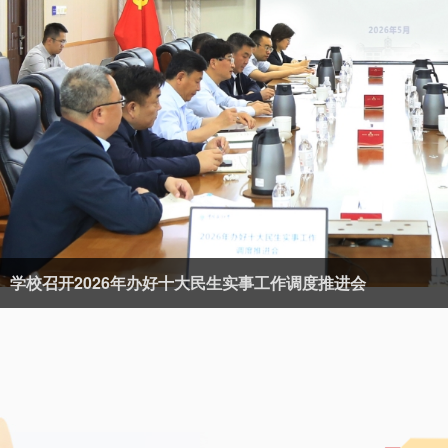
学校召开2026年办好十大民生实事工作调度推进会
中国海洋大学“两优一先”表彰大会召开
习近平总书记在庆祝中国共产党成立105周年大会上的重要讲
李明调研学校党建工作
党委副书记范其伟走进机关大讲堂讲授专题党课
学校党委理论学习中心组举行集体学习
反响