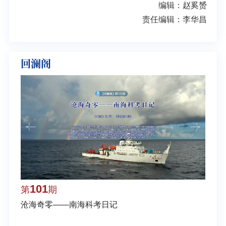
编辑：赵奚赟
责任编辑：李华昌
回澜阁
101
1
第
期
第
沧海奇零——南海科考日记
弘扬
学多