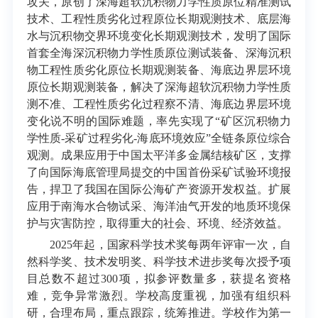
攻关，原创了深海超软沉积物力学性质原位精准测试
技术、工程性质劣化过程原位长期观测技术、底层海
水与沉积物交界环境变化长期观测技术，发明了国际
首套全海深沉积物力学性质原位测试装备、深海沉积
物工程性质劣化原位长期观测装备、海底边界层环境
原位长期观测装备，解决了深海超软沉积物力学性质
测不准、工程性质劣化过程察不清、海底边界层环境
变化说不明的国际难题，率先实现了“矿区沉积物力
学性质-采矿过程劣化-海底环境效应”全链条原位综合
观测。成果应用于中国太平洋多金属结核矿区，支撑
了向国际海底管理局提交的中国首份采矿试验环境报
告，捍卫了我国在国际公海矿产资源开发权益。扩展
应用于南海水合物试采、海洋油气开发的地质环境保
护与灾害防控，取得重大的社会、环境、经济效益。
2025年起，国家科学技术奖每两年评审一次，自
然科学奖、技术发明奖、科学技术进步奖每次授予项
目总数不超过300项，拟参评数量多，获提名资格
难，竞争异常激烈。学校高度重视，加强有组织科
研，合理布局，重点跟踪，统筹推进。学校作为第一