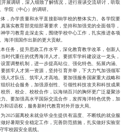
院开展调研，深入细致了解情况，进行座谈交流研讨，听取
、学院（中心）的调研。
主体，办学质量和水平直接影响学校的整体实力。各学院要
认真落实教育部党组部署要求，坚持和加强党的全面领导，
精神学习教育走深走实，围绕学校中心工作，扎实推进各项
、海洋强国作出新的更大贡献。
根本任务，提升思政工作水平，深化教育教学改革，创新人
堪当时代重任的优秀海洋人才。要抓牢学科建设这一龙头，
科设置调整机制，进一步提高站位、强化特色、拓展内涵、
。要抓牢人才第一资源，坚持引育并举，下大力气加强领军
建强人才队伍、筑牢人才高地。要加强服务国家重大战略和
有组织社会服务，加强原创性、引领性科技攻关和科技成果
、校所、校企、校校合作，以海纳百川的胸怀更广泛凝聚涉
能力。要加强高水平国际交流合作，发挥海洋特色优势，加
力和话语权，服务新时代教育对外开放大局。
为2025届离校未就业毕业生提供有温度、不断线的就业服
实做好暑期安全稳定工作，完善防范措施，扎实做好实验室
守牢校园安全底线。