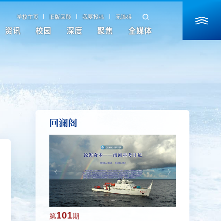
学校主页
旧版回顾
我要投稿
无障碍
资讯
校园
深度
聚焦
全媒体
回澜阁
101
100
第
期
第
期