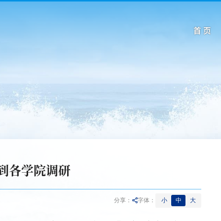
首 页
到各学院调研
小
中
大
分享：
字体：