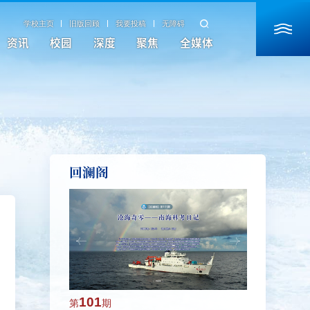
学校主页
旧版回顾
我要投稿
无障碍
资讯
校园
深度
聚焦
全媒体
回澜阁
101
100
第
期
第
期