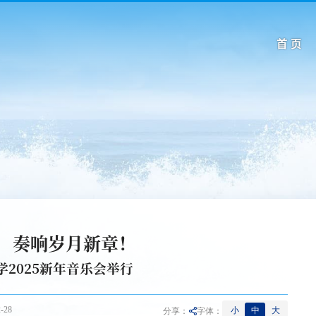
首 页
，奏响岁月新章！
学2025新年音乐会举行
-28
小
中
大
分享：
字体：