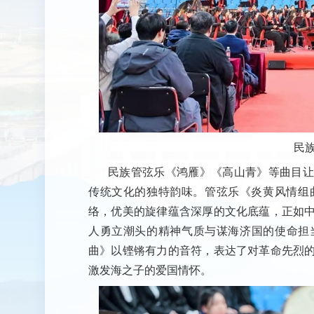
民
民族管弦乐《鸿雁》《高山青》等曲目让
传统文化的独特韵味。管弦乐《炎黄风情组
络，优美的旋律蕴含深厚的文化底蕴，正如
人勇立潮头的精神气质与谋海济国的使命担
曲》以铿锵有力的音符，表达了对革命先烈
激发海之子的爱国情怀。