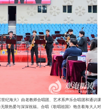
《世纪海大》由老教师合唱团、艺术系声乐合唱团和通识课
的无限热爱与深深祝福。合唱《歌唱祖国》饱含着海大人对